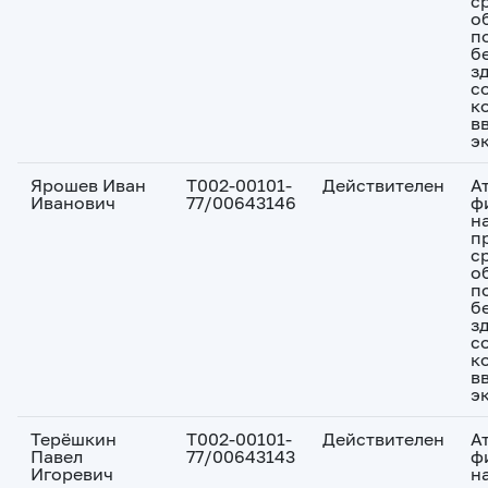
с
о
п
б
з
с
к
в
э
Ярошев Иван
Т002-00101-
Действителен
А
Иванович
77/00643146
ф
н
п
с
о
п
б
з
с
к
в
э
Терёшкин
Т002-00101-
Действителен
А
Павел
77/00643143
ф
Игоревич
н