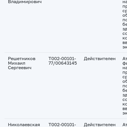
Владимирович
н
п
с
о
п
б
з
с
к
в
э
Решетников
Т002-00101-
Действителен
А
Михаил
77/00643145
ф
Сергеевич
н
п
с
о
п
б
з
с
к
в
э
Николаевская
Т002-00101-
Действителен
А