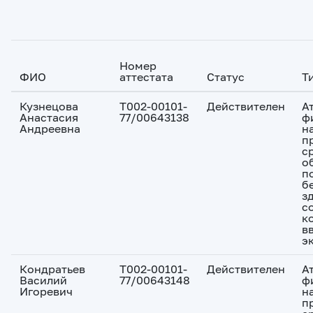
Номер
ФИО
аттестата
Статус
Т
Кузнецова
Т002-00101-
Действителен
А
Анастасия
77/00643138
ф
Андреевна
н
п
с
о
п
б
з
с
к
в
э
Кондратьев
Т002-00101-
Действителен
А
Василий
77/00643148
ф
Игоревич
н
п