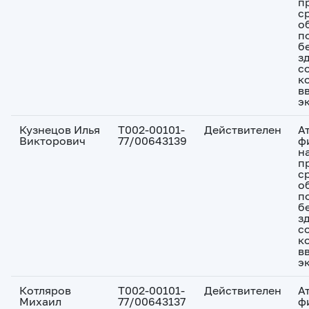
п
с
о
п
б
з
с
к
в
э
Кузнецов Илья
Т002-00101-
Действителен
А
Викторович
77/00643139
ф
н
п
с
о
п
б
з
с
к
в
э
Котляров
Т002-00101-
Действителен
А
Михаил
77/00643137
ф