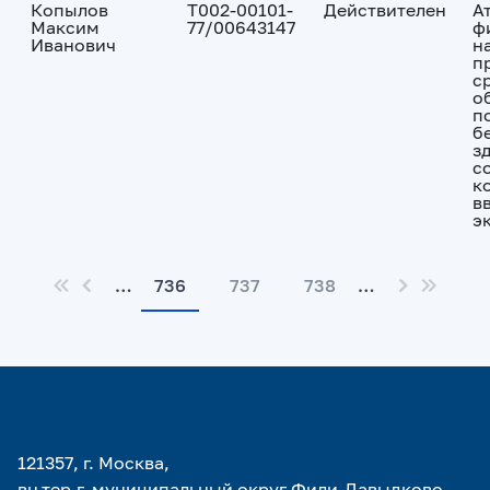
Копылов
Т002-00101-
Действителен
А
Максим
77/00643147
ф
Иванович
н
п
с
о
п
б
з
с
к
в
э
…
736
737
738
…
121357, г. Москва,
вн.тер.г. муниципальный округ Фили-Давыдково,