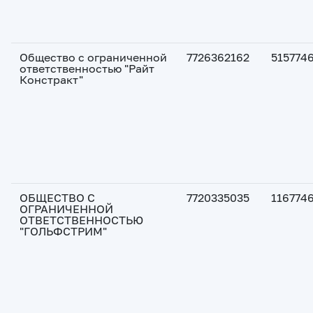
Общество с ограниченной
7726362162
515774
ответственностью "Райт
Констракт"
ОБЩЕСТВО С
7720335035
116774
ОГРАНИЧЕННОЙ
ОТВЕТСТВЕННОСТЬЮ
"ГОЛЬФСТРИМ"