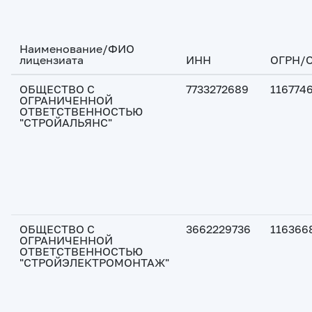
Наименование/ФИО
лицензиата
ИНН
ОГРН/
ОБЩЕСТВО С
7733272689
116774
ОГРАНИЧЕННОЙ
ОТВЕТСТВЕННОСТЬЮ
"СТРОЙАЛЬЯНС"
ОБЩЕСТВО С
3662229736
116366
ОГРАНИЧЕННОЙ
ОТВЕТСТВЕННОСТЬЮ
"СТРОЙЭЛЕКТРОМОНТАЖ"