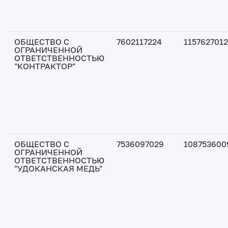
ОБЩЕСТВО С
7602117224
115762701
ОГРАНИЧЕННОЙ
ОТВЕТСТВЕННОСТЬЮ
"КОНТРАКТОР"
ОБЩЕСТВО С
7536097029
108753600
ОГРАНИЧЕННОЙ
ОТВЕТСТВЕННОСТЬЮ
"УДОКАНСКАЯ МЕДЬ"